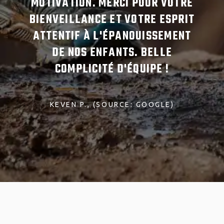
MOTIVATION. MERCI POUR VOTRE
P
BIENVEILLANCE ET VOTRE ESPRIT
ATTENTIF À L'ÉPANOUISSEMENT
QUO
)
DE NOS ENFANTS. BELLE
COMPLICITÉ D'ÉQUIPE !
CA
KEVEN P.
(SOURCE: GOOGLE)