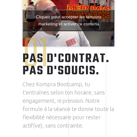
Cliquez pour accepter les témoins
marketing et activer ce contenu
01
PAS D'CONTRAT.
PAS D'SOUCIS.
Chez Kompra Bootcamp, tu
t’entraînes selon ton horaire, sans
engagement, ni pression. Notre
formule à la séance te donne toute la
flexibilité nécessaire pour rester
actif(ve), sans contrainte.