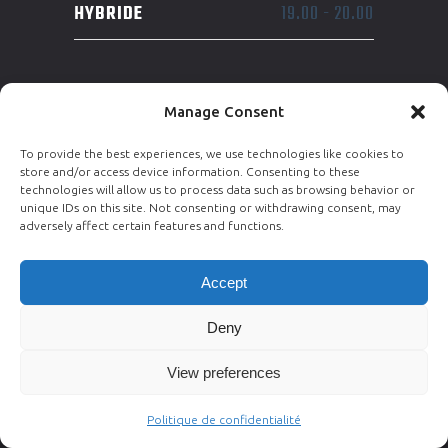
HYBRIDE
19.00
-
20.00
JEUDI
Manage Consent
BOOTCAMP
10.00
-
11.00
To provide the best experiences, we use technologies like cookies to
store and/or access device information. Consenting to these
HYBRIDE
12.00
-
13.00
technologies will allow us to process data such as browsing behavior or
unique IDs on this site. Not consenting or withdrawing consent, may
adversely affect certain features and functions.
JUNIORS
17.30
-
18.30
Accept
ADOS
18.30
-
19.30
Deny
BOOTCAMP
19.30
-
20.30
View preferences
VENDREDI
Politique de confidentialité