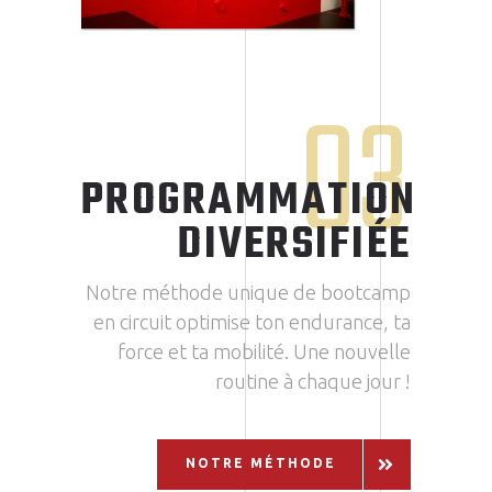
03
PROGRAMMATION
DIVERSIFIÉE
Notre méthode unique de bootcamp
en circuit optimise ton endurance, ta
force et ta mobilité. Une nouvelle
routine à chaque jour !
NOTRE MÉTHODE