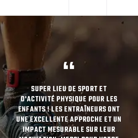
SUPER LIEU DE SPORT ET
 UN
D'ACTIVITÉ PHYSIQUE POUR LES
RÉP
UR SA
ENFANTS ! LES ENTRAÎNEURS ONT
PEUT
UNE
UNE EXCELLENTE APPROCHE ET UN
AIDE
ON
IMPACT MESURABLE SUR LEUR
D