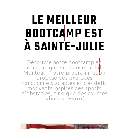
LE MEILLEUR
BOOTCAMP EST
À SAINTE-JULIE
Découvre notre bootcamp en
circuit unique sur la rive-sud de
Montéal ! Notre programmation
propose des exercices
fonctionnels adaptés et des défis
motivants inspirés des sports
d'obstacles, ainsi que des courses
hybrides (Hyrox).