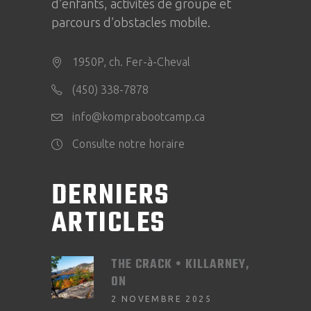
d’enfants, activités de groupe et
parcours d’obstacles mobile.
1950P, ch. Fer-à-Cheval
(450) 338-7878
info@komprabootcamp.ca
Consulte notre horaire
DERNIERS
ARTICLES
THE CRACK • KILLARNEY,
ON
2 NOVEMBRE 2025