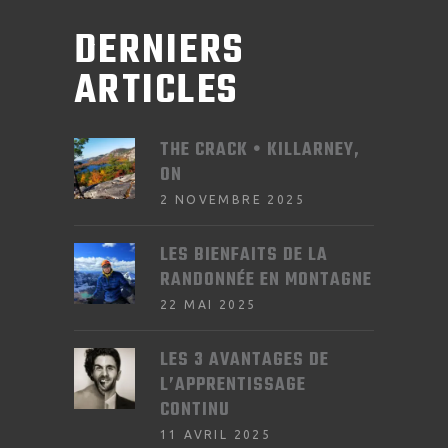
DERNIERS
ARTICLES
THE CRACK • KILLARNEY,
ON
2 NOVEMBRE 2025
LES BIENFAITS DE LA
RANDONNÉE EN MONTAGNE
22 MAI 2025
LES 3 AVANTAGES DE
L’APPRENTISSAGE
CONTINU
11 AVRIL 2025