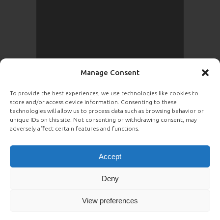
Manage Consent
To provide the best experiences, we use technologies like cookies to
store and/or access device information. Consenting to these
ENVOYER
technologies will allow us to process data such as browsing behavior or
unique IDs on this site. Not consenting or withdrawing consent, may
adversely affect certain features and functions.
Accept
Deny
© 2026 CEF SpartanFit inc.
|
Politique
de confidentialité
View preferences
Suis-nous