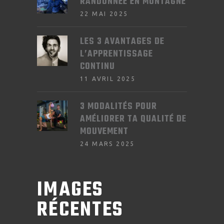
RANDONNÉE EN MONTAGNE
22 MAI 2025
LES 3 AVANTAGES DE
L’APPRENTISSAGE
CONTINU
11 AVRIL 2025
3 MODALITÉS POUR
AMÉLIORER TA QUALITÉ DE
MOUVEMENT
24 MARS 2025
IMAGES
RÉCENTES