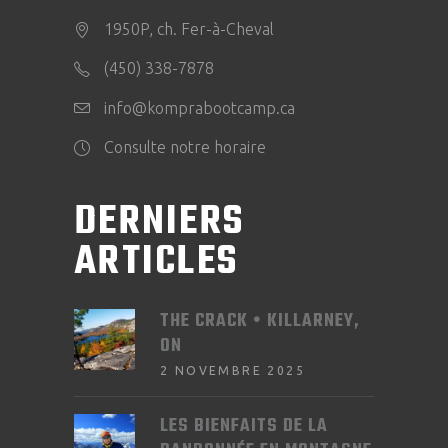
1950P, ch. Fer-à-Cheval
(450) 338-7878
info@komprabootcamp.ca
Consulte notre horaire
DERNIERS
ARTICLES
THE CRACK • KILLARNEY,
ON
2 NOVEMBRE 2025
LES BIENFAITS DE LA