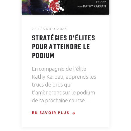
26 FÉVRIER 2025
STRATÉGIES D’ÉLITES
POUR ATTEINDRE LE
PODIUM
En compagnie de l'élite
Kathy Karpati, apprends les
trucs de pros qui
t'amèneront sur le podium
de ta prochaine course.
EN SAVOIR PLUS