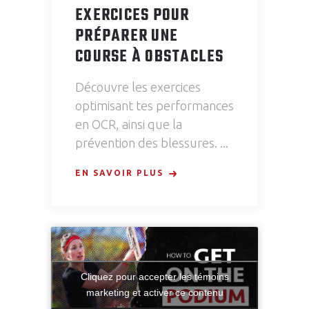
EXERCICES POUR
PRÉPARER UNE
COURSE À OBSTACLES
Découvre les exercices
optimisant tes performances
en OCR, ainsi que la
prévention des blessures.
EN SAVOIR PLUS
Cliquez pour accepter les témoins
marketing et activer ce contenu