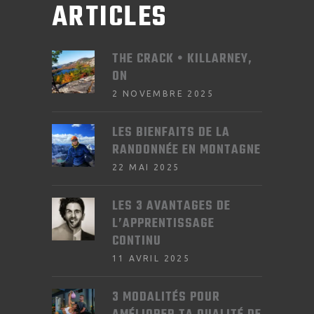
ARTICLES
THE CRACK • KILLARNEY,
ON
2 NOVEMBRE 2025
LES BIENFAITS DE LA
RANDONNÉE EN MONTAGNE
22 MAI 2025
LES 3 AVANTAGES DE
L’APPRENTISSAGE
CONTINU
11 AVRIL 2025
3 MODALITÉS POUR