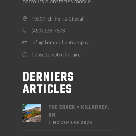
parcours d’obstacles mobile.
1950P, ch. Fer-à-Cheval
(450) 338-7878
info@komprabootcamp.ca
Consulte notre horaire
DERNIERS
ARTICLES
THE CRACK • KILLARNEY,
ON
2 NOVEMBRE 2025